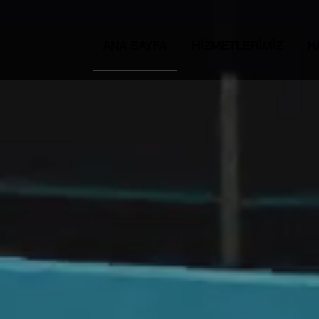
ANA SAYFA
HİZMETLERİMİZ
H