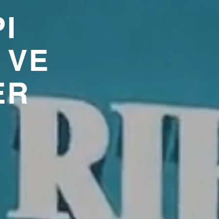
I
 VE
ER